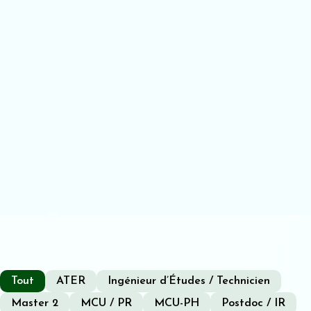
Tout
ATER
Ingénieur d’Études / Technicien
Master 2
MCU / PR
MCU-PH
Postdoc / IR