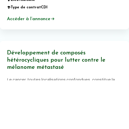
Type de contrat
CDI
Accéder à l’annonce
Développement de composés
hétérocycliques pour lutter contre le
mélanome métastasé
Le cancer, toutes localisations confondues, constitue la
principale cause de mortalité prématurée en France.
Date de publication:
20 juin 2026
Lieu
Montpellier
Type de contrat
CDI
Accéder à l’annonce