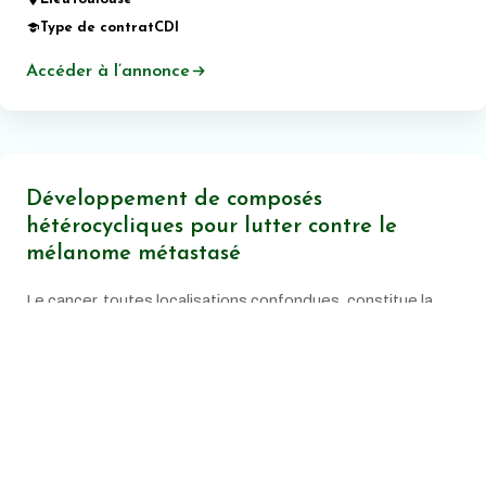
Type de contrat
CDI
Accéder à l’annonce
Développement de composés
hétérocycliques pour lutter contre le
mélanome métastasé
Le cancer, toutes localisations confondues, constitue la
principale cause de mortalité prématurée en France.
Date de publication:
20 juin 2026
Lieu
Montpellier
Type de contrat
CDI
Accéder à l’annonce