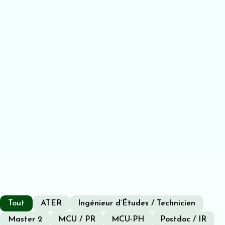
Tout
ATER
Ingénieur d’Études / Technicien
Master 2
MCU / PR
MCU-PH
Postdoc / IR