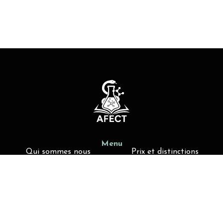
Menu
Qui sommes nous
Prix et distinctions
Actualités
Offres de poste
Liens utiles
Activités d'enseignement
Membres AFECT
Contact
contact@afect.fr
4 avenue de l’Observatoire, 75006-Paris