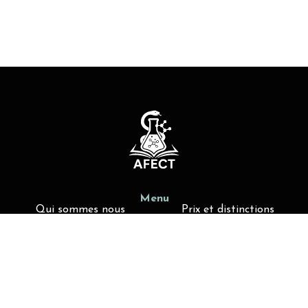
Menu
Qui sommes nous
Prix et distinctions
Actualités
Offres de poste
Liens utiles
Activités d'enseignement
Membres AFECT
Contact
contact@afect.fr
4 avenue de l’Observatoire, 75006-Paris