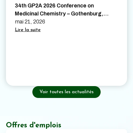
34th GP2A 2026 Conference on
Medicinal Chemistry – Gothenburg,
Sweden – August 26th to 28th 2026
mai 21, 2026
Lire la suite
Voir toutes les actualités
Offres d'emplois