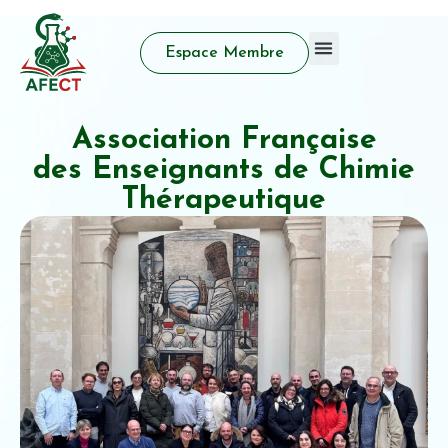
Espace Membre
Qui sommes nous
Activité d’enseignement
Prix et distinctions
Association Française
des Enseignants de Chimie
Thérapeutique