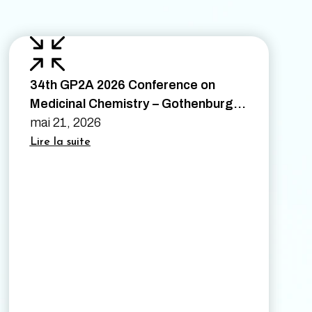
34th GP2A 2026 Conference on
Medicinal Chemistry – Gothenburg,
Sweden – August 26th to 28th 2026
mai 21, 2026
Lire la suite