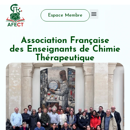
Espace Membre
Qui sommes nous
Activité d’enseignement
Prix et distinctions
Association Française
des Enseignants de Chimie
Thérapeutique