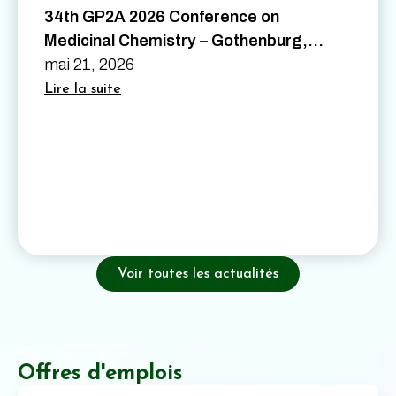
34th GP2A 2026 Conference on
Medicinal Chemistry – Gothenburg,
Sweden – August 26th to 28th 2026
mai 21, 2026
Lire la suite
Voir toutes les actualités
Offres d'emplois