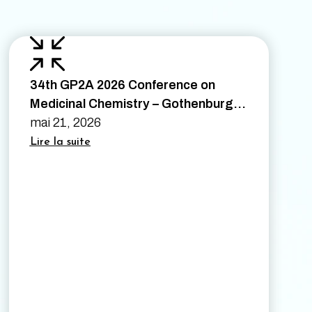
34th GP2A 2026 Conference on
Medicinal Chemistry – Gothenburg,
Sweden – August 26th to 28th 2026
mai 21, 2026
Lire la suite