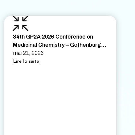
34th GP2A 2026 Conference on
Medicinal Chemistry – Gothenburg,
Sweden – August 26th to 28th 2026
mai 21, 2026
Lire la suite