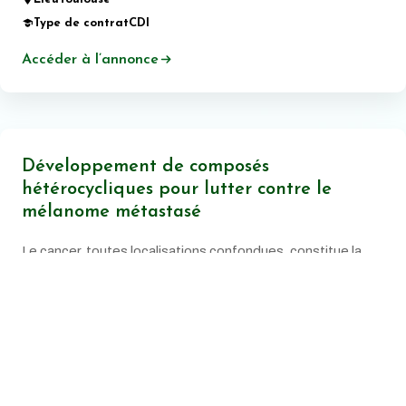
Type de contrat
CDI
Accéder à l’annonce
Développement de composés
hétérocycliques pour lutter contre le
mélanome métastasé
Le cancer, toutes localisations confondues, constitue la
principale cause de mortalité prématurée en France.
Date de publication:
20 juin 2026
Lieu
Montpellier
Type de contrat
CDI
Accéder à l’annonce