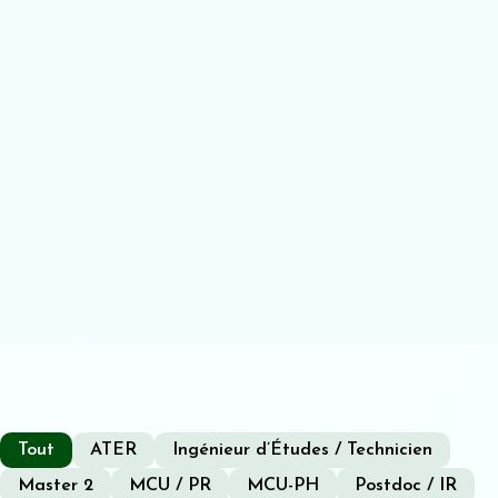
Tout
ATER
Ingénieur d’Études / Technicien
Master 2
MCU / PR
MCU-PH
Postdoc / IR