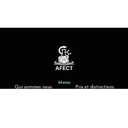
Menu
Qui sommes nous
Prix et distinctions
Actualités
Offres de poste
Liens utiles
Activités d'enseignement
Membres AFECT
Contact
contact@afect.fr
4 avenue de l’Observatoire, 75006-Paris