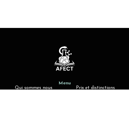
Menu
Qui sommes nous
Prix et distinctions
Actualités
Offres de poste
Liens utiles
Activités d'enseignement
Membres AFECT
Contact
contact@afect.fr
4 avenue de l’Observatoire, 75006-Paris