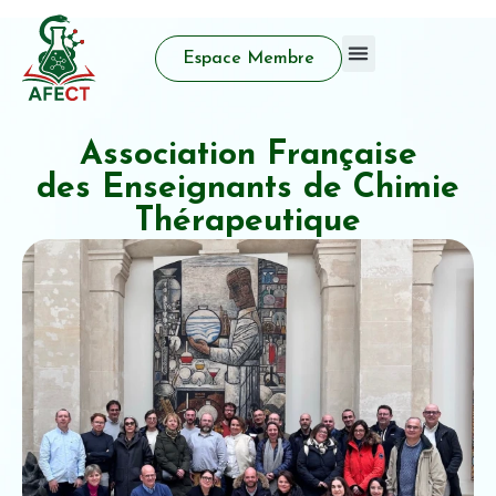
Espace Membre
Qui sommes nous
Activité d’enseignement
Prix et distinctions
Association Française
des Enseignants de Chimie
Thérapeutique