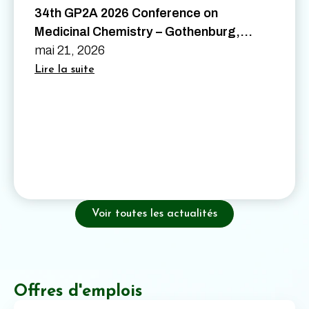
34th GP2A 2026 Conference on
Medicinal Chemistry – Gothenburg,
Sweden – August 26th to 28th 2026
mai 21, 2026
Lire la suite
Voir toutes les actualités
Offres d'emplois