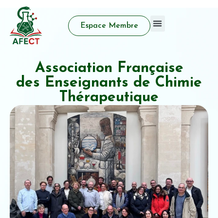
Espace Membre
Qui sommes nous
Activité d’enseignement
Prix et distinctions
Association Française
des Enseignants de Chimie
Thérapeutique