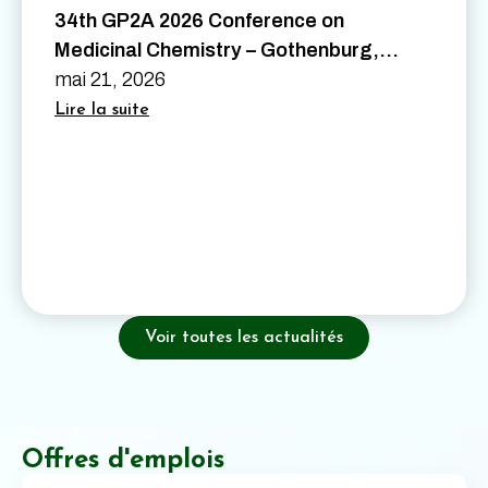
34th GP2A 2026 Conference on
Medicinal Chemistry – Gothenburg,
Sweden – August 26th to 28th 2026
mai 21, 2026
Lire la suite
Voir toutes les actualités
Offres d'emplois