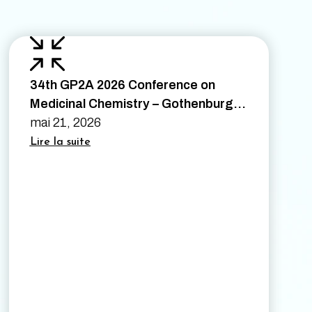
34th GP2A 2026 Conference on
Medicinal Chemistry – Gothenburg,
Sweden – August 26th to 28th 2026
mai 21, 2026
Lire la suite