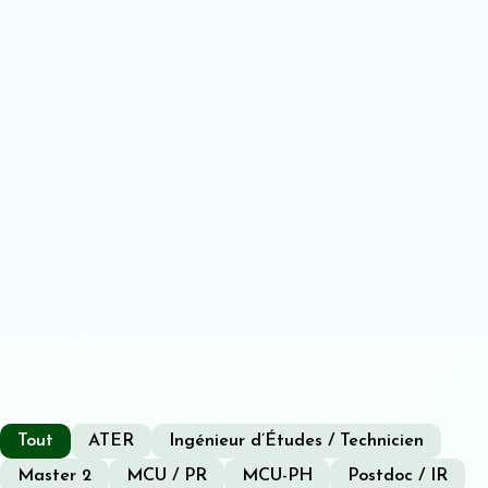
Tout
ATER
Ingénieur d’Études / Technicien
Master 2
MCU / PR
MCU-PH
Postdoc / IR