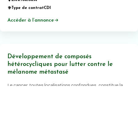
Type de contrat
CDI
Accéder à l’annonce
Développement de composés
hétérocycliques pour lutter contre le
mélanome métastasé
Le cancer, toutes localisations confondues, constitue la
principale cause de mortalité prématurée en France.
Date de publication:
20 juin 2026
Lieu
Montpellier
Type de contrat
CDI
Accéder à l’annonce