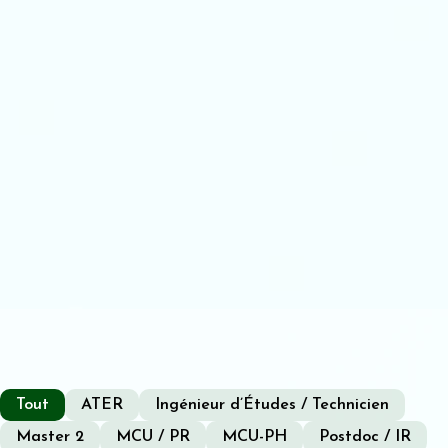
Tout
ATER
Ingénieur d’Études / Technicien
Master 2
MCU / PR
MCU-PH
Postdoc / IR