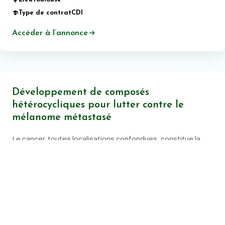
Type de contrat
CDI
Accéder à l’annonce
Développement de composés
hétérocycliques pour lutter contre le
mélanome métastasé
Le cancer, toutes localisations confondues, constitue la
principale cause de mortalité prématurée en France.
Date de publication:
20 juin 2026
Lieu
Montpellier
Type de contrat
CDI
Accéder à l’annonce